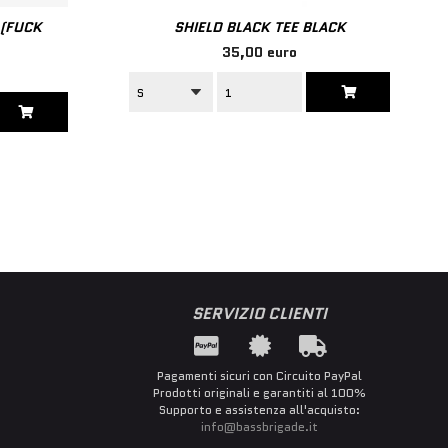
 (FUCK
SHIELD BLACK TEE BLACK
35,00 euro
SERVIZIO CLIENTI
Pagamenti sicuri con Circuito PayPal
Prodotti originali e garantiti al 100%
Supporto e assistenza all'acquisto:
info@bassbrigade.it