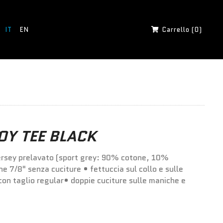
IT
EN
Carrello (0)
OY TEE BLACK
rsey prelavato (sport grey: 90% cotone, 10%
ne 7/8" senza cuciture • fettuccia sul collo e sulle
con taglio regular• doppie cuciture sulle maniche e