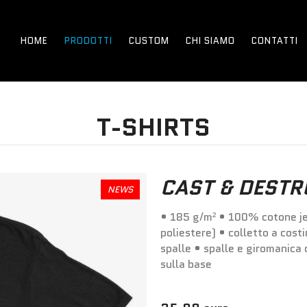
HOME
PRODOTTI
CUSTOM
CHI SIAMO
CONTATTI
T-SHIRTS
CAST & DESTR
NEWS
• 185 g/m² • 100% cotone je
poliestere) • colletto a costi
spalle • spalle e giromanica 
sulla base