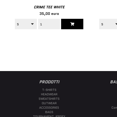
CRIME TEE WHITE
35,00 euro
PRODOTTI
BA
T-SHIRTS
HEADWEAR
SWEATSHIRTS
OUTWEAR
ACCESSORIES
Con
BAGS
TOURNAMENT JERSEY