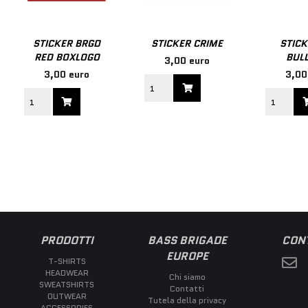
STICKER BRGD
STICKER CRIME
STICK
RED BOXLOGO
BULL
3,00 euro
3,00 euro
3,00
PRODOTTI
BASS BRIGADE
CONT
EUROPE
T-SHIRTS
HEADWEAR
Chi siamo
SWEATSHIRTS
Contatti
OUTWEAR
Tutela della privacy
ACCESSORIES