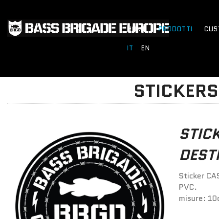
HOME
PRODOTTI
CUS
IT
EN
STICKERS
STIC
DEST
Sticker C
PVC.
misure: 10