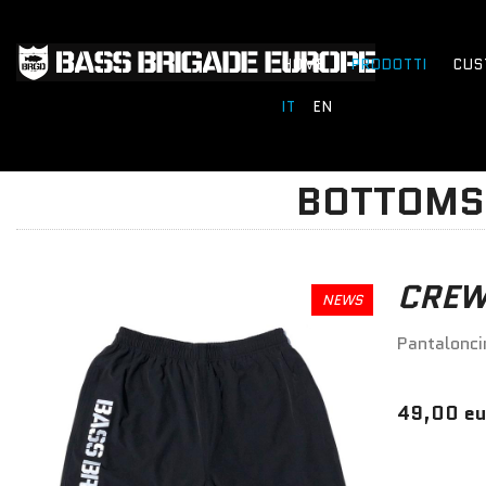
HOME
PRODOTTI
CUS
IT
EN
BOTTOMS
CREW
NEWS
Pantalonci
49,00 eu