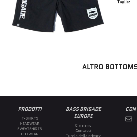
Taglia:
ALTRO BOTTOM
PRODOTTI
BASS BRIGADE
CONT
EUROPE
T-SHIRTS
HEADWEAR
Chi siamo
SWEATSHIRTS
Contatti
OUTWEAR
Tutela della privacy