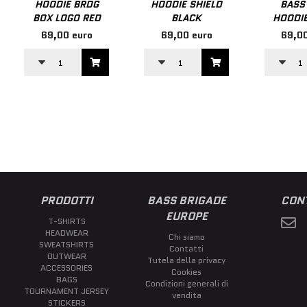
HOODIE BRDG
HOODIE SHIELD
BASS 
BOX LOGO RED
BLACK
HOODIE
69,00 euro
69,00 euro
69,00
PRODOTTI
BASS BRIGADE
CONT
EUROPE
T-SHIRTS
HEADWEAR
Chi siamo
SWEATSHIRTS
Contatti
OUTWEAR
Tutela della privacy
ACCESSORIES
Cookies
BAGS
Condizioni generali di
TOURNAMENT JERSEY
vendita
STICKERS